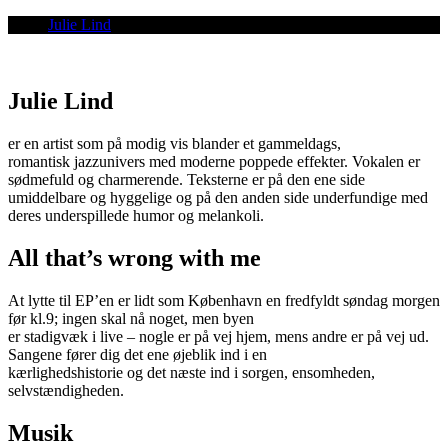
Julie Lind
Julie Lind
er en artist som på modig vis blander et gammeldags,
romantisk jazzunivers med moderne poppede effekter. Vokalen er
sødmefuld og charmerende. Teksterne er på den ene side
umiddelbare og hyggelige og på den anden side underfundige med
deres underspillede humor og melankoli.
All that’s wrong with me
At lytte til EP’en er lidt som København en fredfyldt søndag morgen
før kl.9; ingen skal nå noget, men byen
er stadigvæk i live – nogle er på vej hjem, mens andre er på vej ud.
Sangene fører dig det ene øjeblik ind i en
kærlighedshistorie og det næste ind i sorgen, ensomheden,
selvstændigheden.
Musik