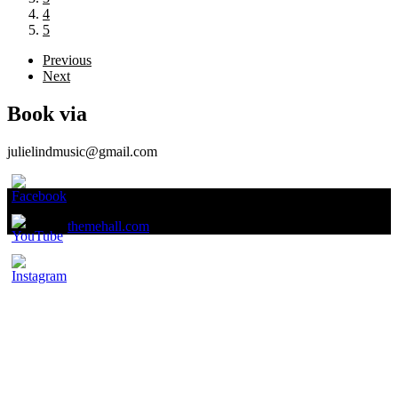
4
5
Previous
Next
Book via
julielindmusic@gmail.com
Copyright © 2026
.
Theme by
themehall.com
.